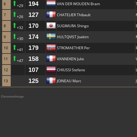
194
6
VAN DER WOUDEN Bram
+29
127
7
CHATELIER Thibault
+26
170
8
SUGIMURA Shingo
+32
174
9
HULTQVIST Joakim
+30
179
10
STROMAETHER Per
+41
158
11
VANNEKEN Julie
+47
107
12
CHIUSSI Stefano
125
13
JOINEAU Marc
Chronométrage