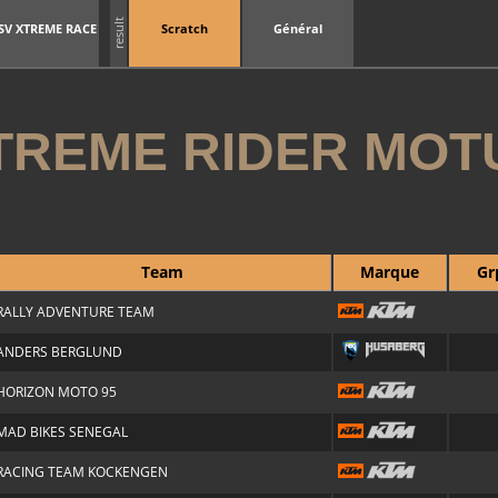
result
SV XTREME RACE
Scratch
Général
TREME RIDER MOT
Team
Marque
Gr
RALLY ADVENTURE TEAM
ANDERS BERGLUND
HORIZON MOTO 95
MAD BIKES SENEGAL
RACING TEAM KOCKENGEN