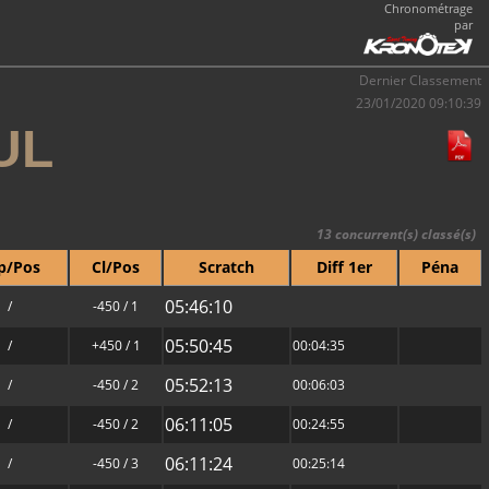
Chronométrage
par
Dernier Classement
23/01/2020 09:10:39
UL
13 concurrent(s) classé(s)
p/Pos
Cl/Pos
Scratch
Diff 1er
Péna
05:46:10
/
-450 / 1
05:50:45
/
+450 / 1
00:04:35
05:52:13
/
-450 / 2
00:06:03
06:11:05
/
-450 / 2
00:24:55
06:11:24
/
-450 / 3
00:25:14