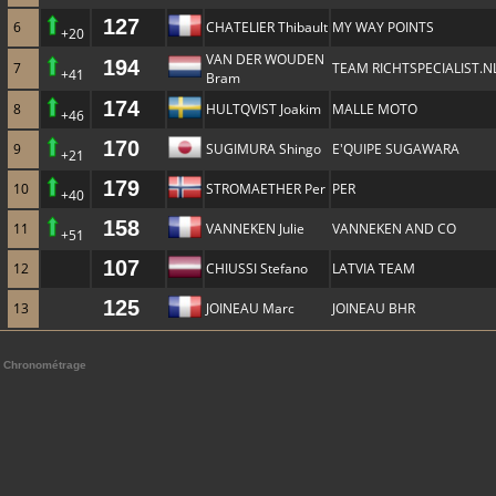
127
6
CHATELIER Thibault
MY WAY POINTS
+20
VAN DER WOUDEN
194
7
TEAM RICHTSPECIALIST.N
+41
Bram
174
8
HULTQVIST Joakim
MALLE MOTO
+46
170
9
SUGIMURA Shingo
E'QUIPE SUGAWARA
+21
179
10
STROMAETHER Per
PER
+40
158
11
VANNEKEN Julie
VANNEKEN AND CO
+51
107
12
CHIUSSI Stefano
LATVIA TEAM
125
13
JOINEAU Marc
JOINEAU BHR
Chronométrage