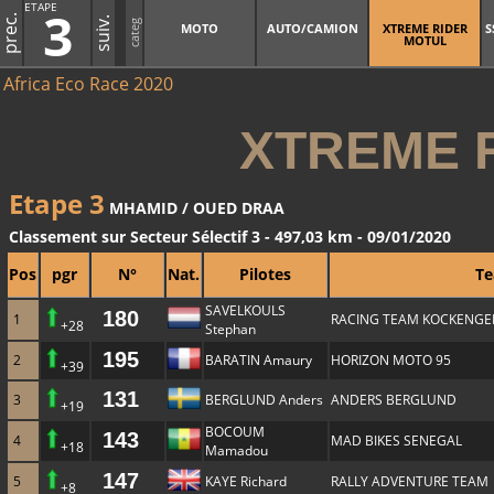
ETAPE
3
prec.
suiv.
categ
MOTO
AUTO/CAMION
XTREME RIDER
S
MOTUL
Africa Eco Race 2020
XTREME 
Etape 3
MHAMID / OUED DRAA
Classement sur Secteur Sélectif 3 - 497,03 km - 09/01/2020
Pos
pgr
N°
Nat.
Pilotes
T
SAVELKOULS
180
1
RACING TEAM KOCKENGE
+28
Stephan
195
2
BARATIN Amaury
HORIZON MOTO 95
+39
131
3
BERGLUND Anders
ANDERS BERGLUND
+19
BOCOUM
143
4
MAD BIKES SENEGAL
+18
Mamadou
147
5
KAYE Richard
RALLY ADVENTURE TEAM
+8