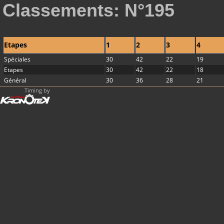
Classements: N°195
Etapes
1
2
3
4
Spéciales
30
42
22
19
Etapes
30
42
22
18
Général
30
36
28
21
Timing by