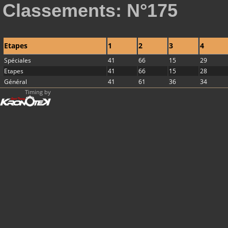
Classements: N°175
Etapes
1
2
3
4
Spéciales
41
66
15
29
Etapes
41
66
15
28
Général
41
61
36
34
Timing by