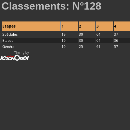
Classements: N°128
Etapes
1
2
3
4
Spéciales
19
30
64
37
Etapes
19
30
64
36
Général
19
25
61
57
Timing by